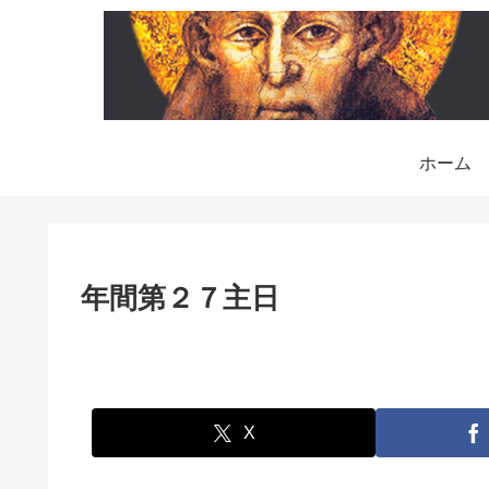
ホーム
年間第２７主日
X