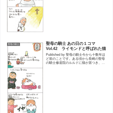
聖母の騎士 あの日の１コマ
聖母の騎士
Vol.42 ライモンドと呼ばれた猫
Published by 聖母の騎士今から十数年ほ
ど前のことです。ある頃から長崎の聖母
の騎士修道院のルルドに猫が居つき、参
詣者に挨拶をす...