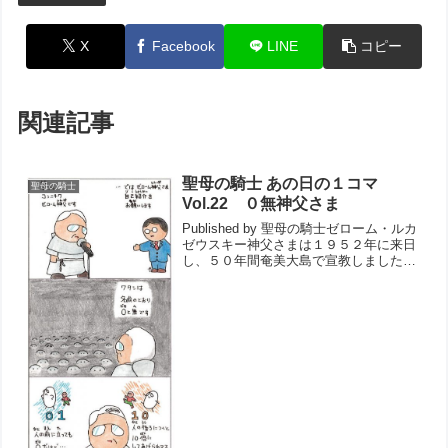
X
Facebook
LINE
コピー
関連記事
聖母の騎士 あの日の１コマ
聖母の騎士
Vol.22 ０無神父さま
Published by 聖母の騎士ゼローム・ルカ
ゼウスキー神父さまは１９５２年に来日
し、５０年間奄美大島で宣教しました。
人前で自己紹介...