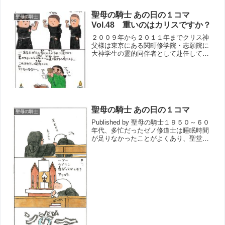
聖母の騎士 あの日の１コマ
聖母の騎士
Vol.48 重いのはカリスですか？
２００９年から２０１１年までクリス神
父様は東京にある関町修学院・志願院に
大神学生の霊的同伴者として赴任してき
ました。 空いた時間にはよく腕を鍛え
ており、どの大神学生と比べてもずば抜
けて太い腕を持っていました。しかしそ
んなたくましい腕を持つク...
聖母の騎士 あの日の１コマ
聖母の騎士
Published by 聖母の騎士１９５０～６０
年代、多忙だったゼノ修道士は睡眠時間
が足りなかったことがよくあり、聖堂の
中でお祈りしな...