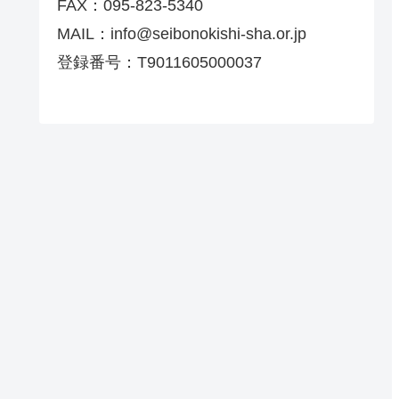
FAX：095-823-5340
MAIL：info@seibonokishi-sha.or.jp
登録番号：T9011605000037