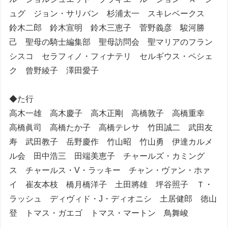
ュグ ジョン・サリバン 杉浦太一 スキレベークス
鈴木二郎 鈴木宣明 鈴木三恵子 菅野義彦 駿河勝
己 聖母の騎士編集部 聖母訪問会 聖マリアのフラン
シスコ セラフィノ・フィナテリ セルギウス・ペシェ
ク 曾野綾子 澤田愛子
◆た行
高木一雄 高木慶子 高木正剛 高橋敦子 高橋重幸
高橋眞司 高橋たか子 高橋テレサ 竹田誠二 武田友
寿 武田教子 岳野慶作 竹山昭 竹山勇 伊達カルメ
ル会 田中浩三 田端美恵子 チャールズ・カミング
ス チャールス・V・ラッキー チャン・ヴァン・ホァ
イ 崔友本枝 橋月橋洋子 土田將雄 坪谷照子 Ｔ・
ラッシュ ディヴィド・J・ディオニシ 土居健郎 徳山
登 トマス・ガエゴ トマス・マートン 鳥舞峻