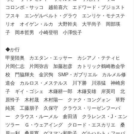
コロンボ・サッコ 越前喜六 エドワード・ブジョスト
フスキ エンゲルベルト・グラウ エンリケ・モナステ
リオ オイゲン・ルカ 大野幹夫 大平尚子 岡部瑛
子 岡本哲男 小崎登明 小澤悦子
◆か行
甲斐陸奥 カエタン・エッサー カシアノ・テティヒ
片岡仁志 片岡弥吉 加藤恕彦 カトリック鶴崎教会学
校 門脇輝夫 金沢恂 SMP・ガブリエル カルメル修
道会 カルロス・メステルス 川下勝 川添猛 神崎房
子 ギイ・ゴシェ 木鎌耕一郎 木鎌安雄 岸英司 北
原怜子 木村晟 木村陽一 クァク・ヨングォン 草野
純英 工藤朋子 久保守 クラウス・リーゼンフーバ
ー クラウス・ルーメル 倉田清 クラレンス・J・エン
ツラー Ｇ・ウェアイング クロード・エスカリエ 桑
原一利 桑原寛 ゲスマン和歌子 ゲルハルト・フーバ