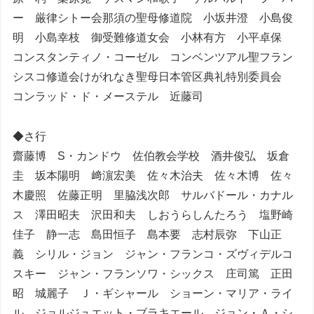
ー 厳律シトー会那須の聖母修道院 小坂井澄 小島俊
明 小島幸枝 御受難修道女会 小林有方 小平卓保
コンスタンティノ・コーゼル コンベンツアル聖フラン
シスコ修道会けがれなき聖母日本管区典礼特別委員会
コンラッド・ド・メーステル 近藤司
◆さ行
齋藤博 S・カンドウ 佐伯教会学校 酒井俊弘 坂倉
圭 坂本陽明 﨑濵宏美 佐々木治夫 佐々木博 佐々
木慶照 佐藤正明 里脇浅次郎 サルバドール・カナル
ス 澤田昭夫 沢田和夫 しおうらしんたろう 塩野崎
佳子 静一志 島田恒子 島本要 志村辰弥 下山正
義 シリル・ジョン ジャン・フランコ・ズヴィデルコ
スキー ジャン・フランソワ・シックス 庄司篤 正田
昭 城麗子 Ｊ・ギシャール ショーン・マリア・ライ
ル ジョルジュエット・ブラキエール ジョン・Ａ・シ