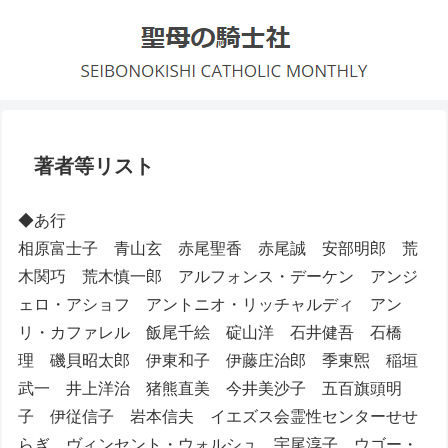
著者等リスト
◆あ行
相原富士子 青山玄 赤尾聖香 赤尾誠 安部明郎 荒
木関巧 荒木慎一郎 アルフォンス・デーケン アンジ
ェロ・アショフ アントニオ・リッチャルディ アン
リ・カファレル 飯尾千絵 碇山洋 石井健吾 石橋
理 磯貝昭太郎 伊東和子 伊藤庄治郎 季東煕 稲垣
武一 井上洋治 猪熊直美 今井美沙子 五百旗頭明
子 伊従信子 岩本信夫 イエズス会霊性センターせせ
らぎ ヴィンセント・ウォルシュ 宇尾淳子 ウゴー・