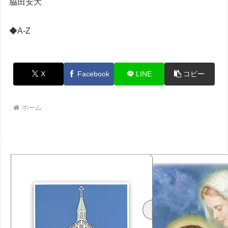
脇田安大
◆A-Z
X
Facebook
LINE
コピー
ホーム