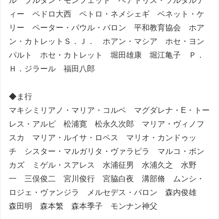
ル プルダン・モンフェット ベアトリス・ソルダルテ
ィー ペドロ大西 ペトロ・ネメシェギ ベネット・ケ
リー ペーター・パウル・バロン 平和教育協会 ホア
ン・カトレットＳ．Ｊ． ホアン・マシア ホセ・ヨン
パルト ホセ・カトレット 堀田雄康 堀江亀子 Ｐ．
Ｈ．ジラール 福田八郎
◆ま行
マキシミリアノ・マリア・コルベ マグダレナ・E・トー
レス・アルビ 松浦寛 松永久次郎 マリア・ヴィノフ
スカ マリア・ルイサ・ロペス マリオ・カンドゥッ
チ シスター・マルガリタ・ヴァラピラ マルコ・ボン
カズ ミゲル・スアレス 水浦征男 水浦久之 水野
一 三俣俊二 宮川俊行 宮脇白夜 溝部脩 ムンシ・
ロジェ・ヴァンジラ メルセデス・バロン 森内俊雄
森田明 森本繁 森本季子 モンナン神父