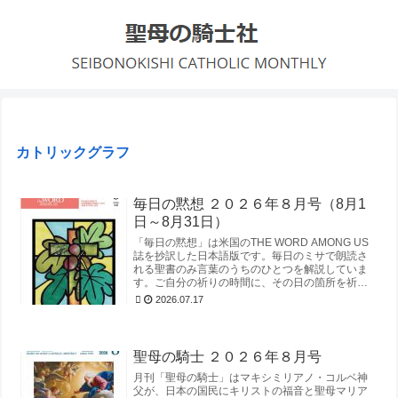
カトリックグラフ
毎日の黙想 ２０２６年８月号（8月1
日～8月31日）
「毎日の黙想」は米国のTHE WORD AMONG US
誌を抄訳した日本語版です。毎日のミサで朗読さ
れる聖書のみ言葉のうちのひとつを解説していま
す。ご自分の祈りの時間に、その日の箇所を祈り
とともにお読みになられてから、毎日の黙想を読
2026.07.17
まれることをお勧めいたします。米国の典礼暦に
沿った内容ですので、日本の典礼暦による聖書朗
読箇所と合致しない日がありますが、ご了承下さ
い。発行：聖母の騎士社ページ：A5判 本文48ペー
聖母の騎士 ２０２６年８月号
ジ備考：2026年8月号（8月1日～8月31日）価格：
440円（税込）■購入ページへ ■年間購読はこちら
月刊「聖母の騎士」はマキシミリアノ・コルベ神
父が、日本の国民にキリストの福音と聖母マリア