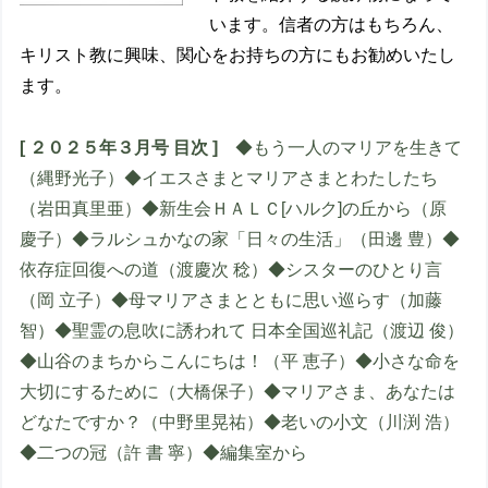
います。信者の方はもちろん、
キリスト教に興味、関心をお持ちの方にもお勧めいたし
ます。
[ ２０２５年３月号 目次 ]
◆もう一人のマリアを生きて
（縄野光子）◆イエスさまとマリアさまとわたしたち
（岩田真里亜）◆新生会ＨＡＬＣ[ハルク]の丘から（原
慶子）◆ラルシュかなの家「日々の生活」（田邊 豊）◆
依存症回復への道（渡慶次 稔）◆シスターのひとり言
（岡 立子）◆母マリアさまとともに思い巡らす（加藤
智）◆聖霊の息吹に誘われて 日本全国巡礼記（渡辺 俊）
◆山谷のまちからこんにちは！（平 恵子）◆小さな命を
大切にするために（大橋保子）◆マリアさま、あなたは
どなたですか？（中野里晃祐）◆老いの小文（川渕 浩）
◆二つの冠（許 書 寧）◆編集室から