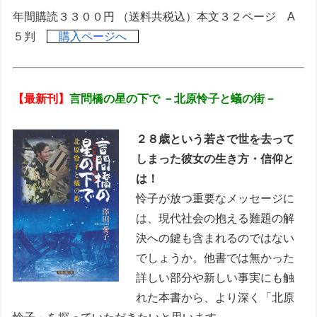
年間購読３３００円 （送料共税込）本文３２ページ A
５判
購入ページへ
【最新刊】
言問橋の星の下で －北原怜子と蟻の街－
２８歳という若さで世を去って
しまった彼女の生き方・信仰と
は！
怜子が放つ重要なメッセージに
は、現代社会の抱える難題の解
決への鍵も含まれるのではない
でしょうか。他書では無かった
詳しい部分や新しい事実にも触
れた本書から、より深く「北原