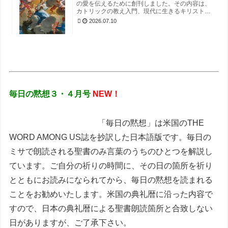
の愛を伝えるために創刊しました。その内容は、
カトリックの教え入門、現代に生きるキリスト信
者の横顔など、キリスト教を紹介する読み物にな
2026.07.10
っています。信者の方はもちろん、キリスト教に
興味、関心をお持ちの方にもお勧めいたしま
す。 ◆聖フランシスコ特別聖年・アッシジから
の風（チャン・ヴァン・ホァイ）◆シスターのひ
とり言（岡 立子）◆恐れと希望のあいだで（クラ
ースニー・ヤロスラフ）◆聖霊の息吹に誘われて
日本全国巡礼記（渡辺 俊）◆母マリアさまととも
に主を賛美する（加藤 智）◆マリアさま、あなた
はどなたですか？（中野里晃祐）◆小さな命を大
毎日の黙想３・４月号
NEW！
切にするために（水川淳史）◆ラルシュかなの家
「日々の生活」（田中千尋）◆依存症回復への道
（渡慶次 稔）◆山谷のまちからこんにちは！（平
恵子）◆カトリック青年が求める今後の教会の
「毎日の黙想」は米国のTHE
姿…
WORD AMONG US誌を抄訳した日本語版です。毎日の
ミサで朗読される聖書のみ言葉のうちのひとつを解説し
ています。ご自分の祈りの時間に、その日の箇所を祈り
とともにお読みになられてから、毎日の黙想を読まれる
ことをお勧めいたします。米国の典礼暦に沿った内容で
すので、日本の典礼暦による聖書朗読箇所と合致しない
日がありますが、ご了承下さい。