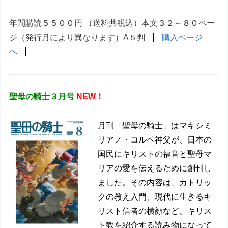
年間購読５５００円 （送料共税込）本文３２～８０ペー
ジ（発行月により異なります）A５判
購入ページ
へ
聖母の騎士３月号
NEW！
月刊「聖母の騎士」はマキシミ
リアノ・コルベ神父が、日本の
国民にキリストの福音と聖母マ
リアの愛を伝えるために創刊し
ました。その内容は、カトリッ
クの教え入門、現代に生きるキ
リスト信者の横顔など、キリス
ト教を紹介する読み物になって