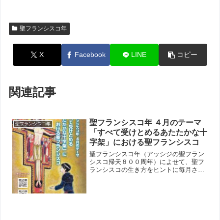
聖フランシスコ年
X
Facebook
LINE
コピー
関連記事
聖フランシスコ年 ４月のテーマ
聖フランシスコ年
「すべて受けとめるあたたかな十
字架」における聖フランシスコ
聖フランシスコ年（アッシジの聖フラン
シスコ帰天８００周年）によせて、聖フ
ランシスコの生き方をヒントに毎月ささ
やかなコンテンツを掲載いたします。
■聖フランシスコ年 ４月のテーマ「すべ
て受けとめるあたたかな十字架」におけ
る聖フランシスコ・聖フ...